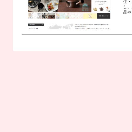
住・
し、
品や