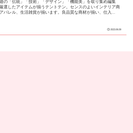
遊の「伝統」「技術」「デザイン」「機能美」を取り集め編集
厳選したアイテムが揃うテントテン。センスのよいインテリア商
アパレル、生活雑貨が揃います。良品質な商材が揃い、仕入...
2023.06.09