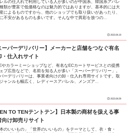
レルの仕入れで利用している人が多いのが中国系、韓国系アパレ
種類が豊富で低価格なのは魅力的ではありますが、基本的には大
産によるものですから、他のショップでも取り扱いがあったり、
に不安があるものも多いです。そんな中で異彩を放つの...
2023.06.19
スーパーデリバリー】メーカーと店舗をつなぐ有名
卸・仕入れサイト
SEやカラーミーショップなど、有名なECカートサービスとの提携
ェブ広告などで、名前を知る人が多い「スーパーデリバリー」。
パーデリバリーは、事業者向けの卸・仕入れ専用サイトです。取
ジャンルも幅広く、レディースアパレル、メンズア...
2023.06.09
TEN TO TENテントテン】日本製の商材を扱える事
者向け卸売りサイト
本のいいもの」「世界のいいもの」をテーマとして、衣・食・