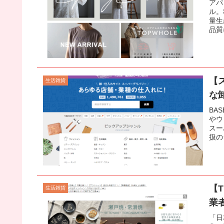
アパ
ル。
量生
品質
【
生活雑貨
な
BA
やウ
スー
扱の
【
生活雑貨
業
「日