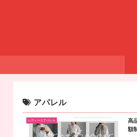
アパレル
高
レディースアパレル
額